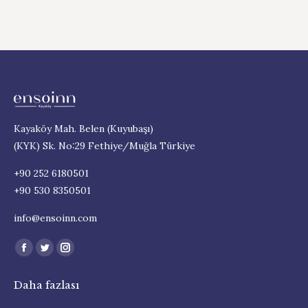
Kayaköy Mah. Belen (Kuyubaşı)
(KYK) Sk. No:29 Fethiye/Muğla Türkiye
+90 252 6180501
+90 530 8350501
info@ensoinn.com
Find us on:
Facebook
Twitter
Instagram
page
page
page
Daha fazlası
opens
opens
opens