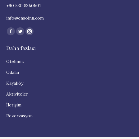
+90 530 8350501
info@ensoinn.com
Find us on:
Facebook
Twitter
Instagram
page
page
page
Daha fazlası
opens
opens
opens
in
in
in
Otelimiz
new
new
new
Odalar
window
window
window
Kayaköy
Aktiviteler
İletişim
Rezervasyon