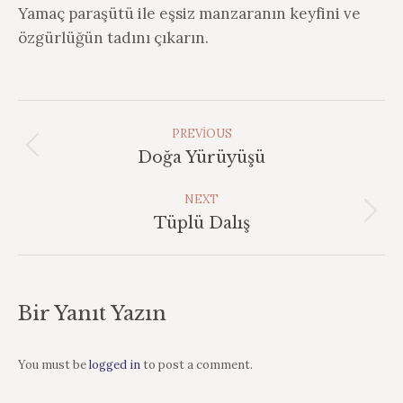
Yamaç paraşütü ile eşsiz manzaranın keyfini ve
özgürlüğün tadını çıkarın.
Album
Navigation
PREVIOUS
Previous
Doğa Yürüyüşü
album:
NEXT
Next
Tüplü Dalış
album:
Bir Yanıt Yazın
You must be
logged in
to post a comment.