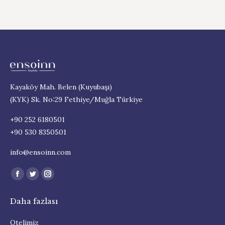
Kayaköy Mah. Belen (Kuyubaşı)
(KYK) Sk. No:29 Fethiye/Muğla Türkiye
+90 252 6180501
+90 530 8350501
info@ensoinn.com
Find us on:
Facebook
Twitter
Instagram
page
page
page
Daha fazlası
opens
opens
opens
in
in
in
Otelimiz